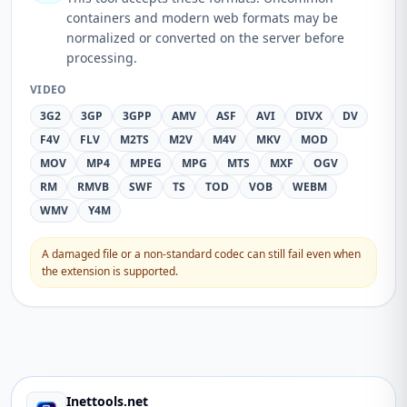
containers and modern web formats may be
normalized or converted on the server before
processing.
VIDEO
3G2
3GP
3GPP
AMV
ASF
AVI
DIVX
DV
F4V
FLV
M2TS
M2V
M4V
MKV
MOD
MOV
MP4
MPEG
MPG
MTS
MXF
OGV
RM
RMVB
SWF
TS
TOD
VOB
WEBM
WMV
Y4M
A damaged file or a non-standard codec can still fail even when
the extension is supported.
Inettools.net