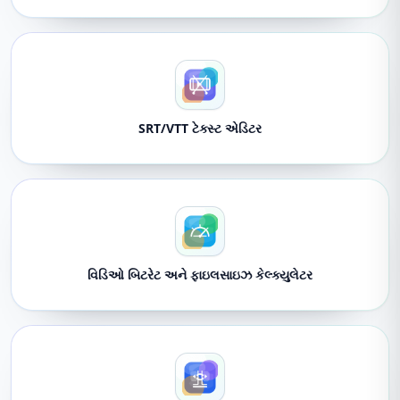
SRT/VTT ટેક્સ્ટ એડિટર
વિડિઓ બિટરેટ અને ફાઇલસાઇઝ કેલ્ક્યુલેટર