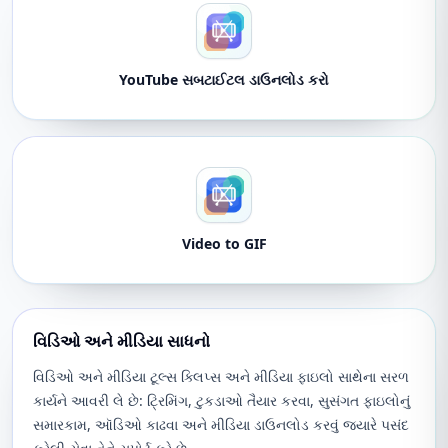
YouTube સબટાઈટલ ડાઉનલોડ કરો
Video to GIF
વિડિઓ અને મીડિયા સાધનો
વિડિઓ અને મીડિયા ટૂલ્સ ક્લિપ્સ અને મીડિયા ફાઇલો સાથેના સરળ
કાર્યને આવરી લે છે: ટ્રિમિંગ, ટુકડાઓ તૈયાર કરવા, સુસંગત ફાઇલોનું
સમારકામ, ઑડિઓ કાઢવા અને મીડિયા ડાઉનલોડ કરવું જ્યારે પસંદ