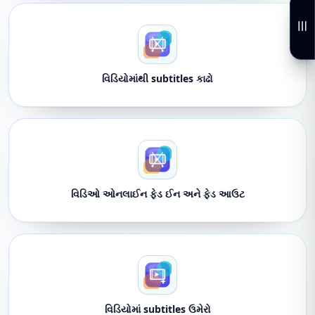
વિડિયોમાંથી subtitles કાઢો
વિડિઓ ઓનલાઈન ફેડ ઈન અને ફેડ આઉટ
વિડિયોમાં subtitles ઉમેરો