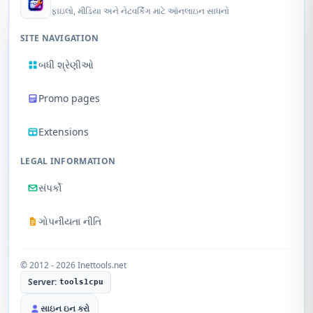
ફાઇલો, મીડિયા અને નેટવર્કિંગ માટે ઑનલાઇન સાધનો
SITE NAVIGATION
બધી શ્રેણીઓ
Promo pages
Extensions
LEGAL INFORMATION
સંપર્કો
ગોપનીયતા નીતિ
© 2012 - 2026 Inettools.net
Server:
tools1cpu
સાઇન ઇન કરો