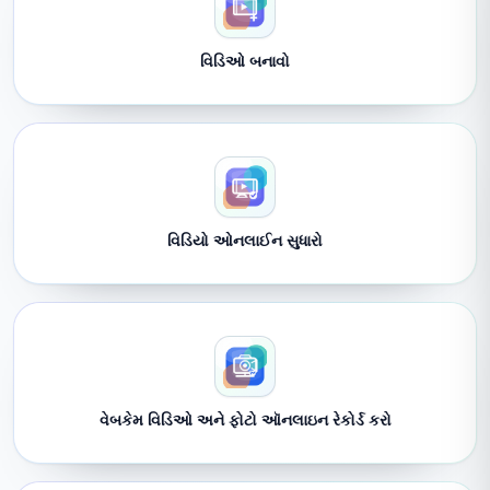
વિડિઓ બનાવો
વિડિયો ઓનલાઈન સુધારો
વેબકેમ વિડિઓ અને ફોટો ઑનલાઇન રેકોર્ડ કરો