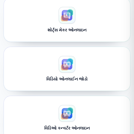
શોર્ટ્સ મેકર ઓનલાઇન
વિડિયો ઓનલાઈન જોડો
વિડિઓ કન્વર્ટર ઓનલાઇન