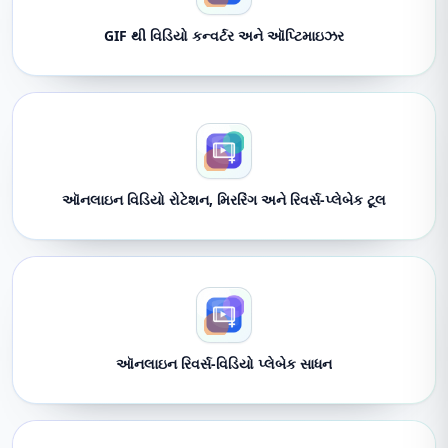
GIF થી વિડિયો કન્વર્ટર અને ઑપ્ટિમાઇઝર
ઑનલાઇન વિડિયો રોટેશન, મિરરિંગ અને રિવર્સ-પ્લેબેક ટૂલ
ઑનલાઇન રિવર્સ-વિડિયો પ્લેબેક સાધન