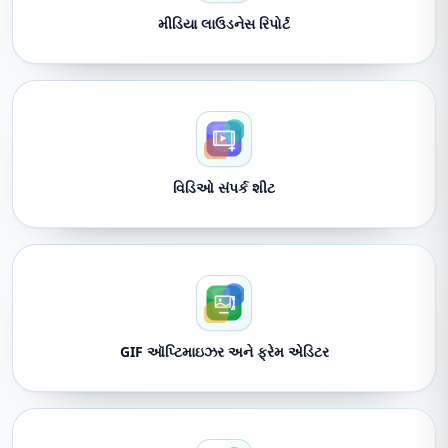
મીડિયા લાઉડનેસ રિપોર્ટ
વિડિઓ સંપર્ક શીટ
GIF ઑપ્ટિમાઇઝર અને ફ્રેમ એડિટર