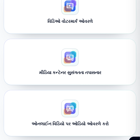
વિડિઓ વોટરમાર્ક ઓવરલે
મીડિયા કન્ટેનર સુસંગતતા તપાસનાર
ઓનલાઈન વિડિયો પર ઓડિયો ઓવરલે કરો