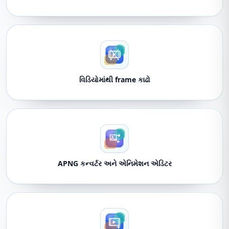
વિડિયોમાંથી frame કાઢો
APNG કન્વર્ટર અને એનિમેશન એડિટર