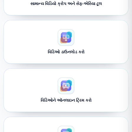
સામાન્ય વિડિયો ક્રોપ અને સેફ-એરિયા ટૂલ
વિડિઓ ડાઉનલોડ કરો
વિડિઓને ઑનલાઇન ટ્રિમ કરો