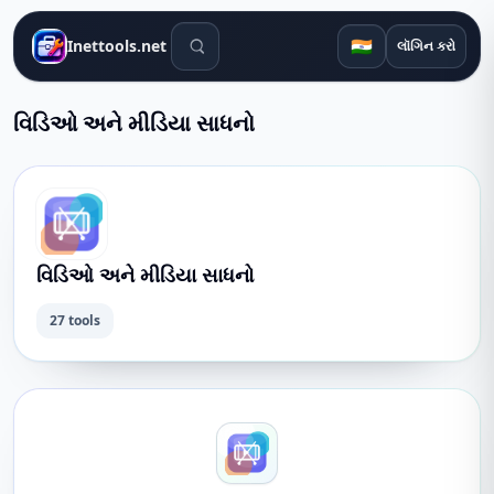
શોધ સાધનો
🇮🇳
Inettools.net
લૉગિન કરો
વિડિઓ અને મીડિયા સાધનો
વિડિઓ અને મીડિયા સાધનો
27 tools