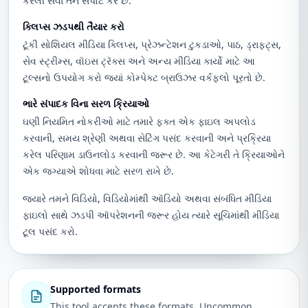
કરેલી સેવા તેને સપોર્ટ કરે છે.
ક્લિપ્સ ઝડપથી તૈયાર કરો
ટૂંકી સોશિયલ મીડિયા ક્લિપ્સ, પ્રેઝન્ટેશન ટુકડાઓ, પાઠ, ડ્રાફ્ટ્સ,
સેવ સ્ટ્રીમ્સ, વૉઇસ ટ્રૅક્સ અને અન્ય મીડિયા કાર્યો માટે આ
ટૂલ્સનો ઉપયોગ કરો જ્યાં કોમ્પેક્ટ બ્રાઉઝર વર્કફ્લો પૂરતો છે.
ભારે સંપાદક વિના સરળ ક્રિયાઓ
ઘણી નિયમિત નોકરીઓ માટે તમારે ફક્ત એક ફાઇલ અપલોડ
કરવાની, સમય શ્રેણી અથવા સેટિંગ પસંદ કરવાની અને પ્રક્રિયા
કરેલ પરિણામ ડાઉનલોડ કરવાની જરૂર છે. આ કેટેગરી તે ક્રિયાઓને
એક જગ્યાએ શોધવા માટે સરળ રાખે છે.
જ્યારે તમને વિડિયો, વિડિયોમાંથી ઑડિયો અથવા સંબંધિત મીડિયા
ફાઇલો સાથે ઝડપી ઑપરેશનની જરૂર હોય ત્યારે સૂચિમાંથી મીડિયા
ટૂલ પસંદ કરો.
Supported formats
This tool accepts these formats. Uncommon