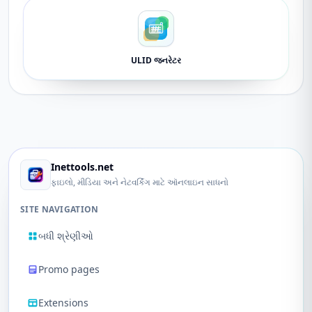
ULID જનરેટર
Inettools.net
ફાઇલો, મીડિયા અને નેટવર્કિંગ માટે ઑનલાઇન સાધનો
SITE NAVIGATION
બધી શ્રેણીઓ
Promo pages
Extensions