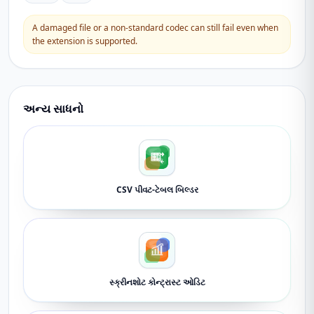
A damaged file or a non-standard codec can still fail even when
the extension is supported.
અન્ય સાધનો
CSV પીવટ-ટેબલ બિલ્ડર
સ્ક્રીનશોટ કોન્ટ્રાસ્ટ ઓડિટ