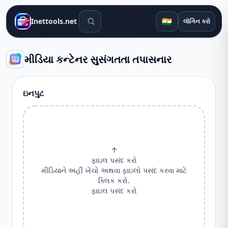
શોધ સાધનો
🇮🇳
Inettools.net
લૉગિન કરો
મીડિયા કન્ટેનર સુસંગતતા તપાસનાર
ઇનપુટ
↑
ફાઇલ પસંદ કરો
મીડિયાને અહીં ખેંચો અથવા ફાઇલો પસંદ કરવા માટે
ક્લિક કરો.
ફાઇલ પસંદ કરો