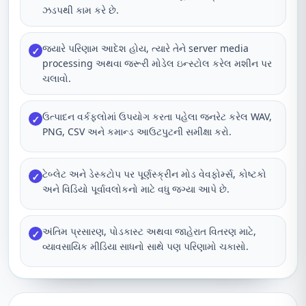
ઝડપથી કામ કરે છે.
જ્યારે પરિણામ આદેશ હોય, ત્યારે તેને server media
✓
processing અથવા જરૂરી મોડેલ ઇન્સ્ટોલ કરેલ મશીન પર
ચલાવો.
ઉત્પાદન વર્કફ્લોમાં ઉપયોગ કરતા પહેલા જનરેટ કરેલ WAV,
✓
PNG, CSV અને કમાન્ડ આઉટપુટની સમીક્ષા કરો.
ટેબ્લેટ અને ડેસ્કટોપ પર પૂર્ણસ્ક્રીન મોડ વેવફોર્મ્સ, કોષ્ટકો
✓
અને વિડિયો પૂર્વાવલોકનો માટે વધુ જગ્યા આપે છે.
અંતિમ પ્રસારણ, પોડકાસ્ટ અથવા જાહેરાત વિતરણ માટે,
✓
વ્યાવસાયિક મીડિયા સાધનો સાથે પણ પરિણામો ચકાસો.