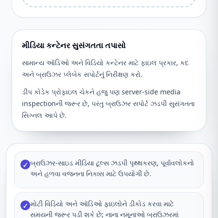
મીડિયા કન્ટેનર સુસંગતતા તપાસો
સામાન્ય ઑડિઓ અને વિડિયો કન્ટેનર માટે ફાઇલ પ્રકાર, કદ
અને બ્રાઉઝર પ્લેબેક સપોર્ટનું નિરીક્ષણ કરો.
ડીપ કોડેક પ્રોફાઇલ ચેકને હજુ પણ server-side media
inspectionની જરૂર છે, પરંતુ બ્રાઉઝર સપોર્ટ ઝડપી સુસંગતતા
સિગ્નલ આપે છે.
બ્રાઉઝર-સાઇડ મીડિયા ટૂલ્સ ઝડપી પૃથ્થકરણ, પૂર્વાવલોકનો
✓
અને હળવા વજનના નિકાસ માટે ઉપયોગી છે.
મોટી વિડિયો અને ઑડિઓ ફાઇલોને ડીકોડ કરવા માટે
✓
સમયની જરૂર પડી શકે છે; નાના નમૂનાઓ બ્રાઉઝરમાં