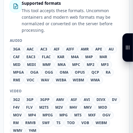
Supported formats
This tool accepts these formats. Uncommon
containers and modern web formats may be
normalized or converted on the server before
processing.
AUDIO
3GA
AAC
AC3
AIF
AIFF
AMR
APE
AU
CAF
EAC3
FLAC
KAR
M4A
M4P
M4R
MID
MIDI
MMF
MKA
MPC
MP2
MP3
MPGA
OGA
OGG
OMA
OPUS
QCP
RA
RMI
VOC
WAV
WEBA
WEBM
WMA
VIDEO
3G2
3GP
3GPP
AMV
ASF
AVI
DIVX
DV
F4V
FLV
M2TS
M2V
M4V
MKV
MOD
MOV
MP4
MPEG
MPG
MTS
MXF
OGV
RM
RMVB
SWF
TS
TOD
VOB
WEBM
WMV
Y4M