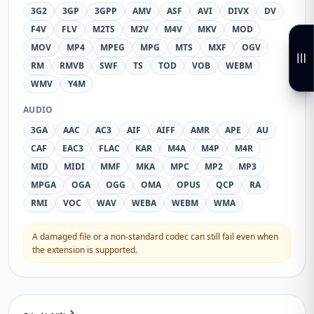
3G2
3GP
3GPP
AMV
ASF
AVI
DIVX
DV
F4V
FLV
M2TS
M2V
M4V
MKV
MOD
MOV
MP4
MPEG
MPG
MTS
MXF
OGV
RM
RMVB
SWF
TS
TOD
VOB
WEBM
WMV
Y4M
AUDIO
3GA
AAC
AC3
AIF
AIFF
AMR
APE
AU
CAF
EAC3
FLAC
KAR
M4A
M4P
M4R
MID
MIDI
MMF
MKA
MPC
MP2
MP3
MPGA
OGA
OGG
OMA
OPUS
QCP
RA
RMI
VOC
WAV
WEBA
WEBM
WMA
A damaged file or a non-standard codec can still fail even when
the extension is supported.