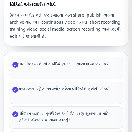
વિડિયો ઓનલાઈન જોડો
ક્લિપ અપલોડ કરો, ક્રમ ગોઠવો અને share, publish અથવા
archive માટે એક continuous video બનાવો. short recording,
training video, social media, screen recording અને ઝડપી
edit માટે ઉપયોગી છે.
ઘણી ક્લિપ્સને એક MP4 ફાઇલમાં ઓનલાઈન ભેગા કરો.
✓
મર્જ કરતા પહેલા અપલોડ કરેલા વીડિયોને ફરીથી ગોઠવો.
✓
પરિણામ વ્યાપક બ્રાઉઝર અને ઉપકરણ સુસંગતતા માટે
✓
ફરીથી એન્કોડ કરવામાં આવ્યું છે.