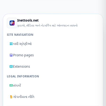
Inettools.net
ફાઇલો, મીડિયા અને નેટવર્કિંગ માટે ઑનલાઇન સાધનો
SITE NAVIGATION
બધી શ્રેણીઓ
Promo pages
Extensions
LEGAL INFORMATION
સંપર્કો
ગોપનીયતા નીતિ