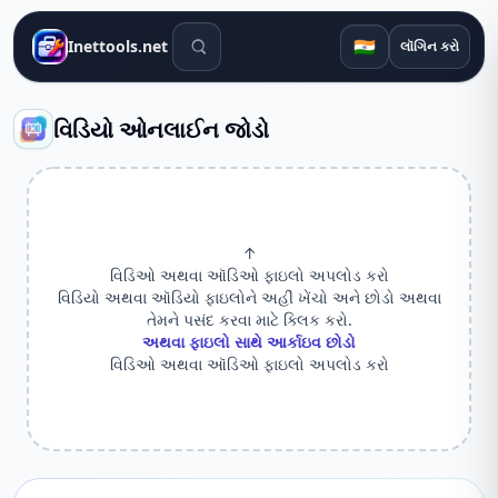
શોધ સાધનો
🇮🇳
Inettools.net
લૉગિન કરો
વિડિયો ઓનલાઈન જોડો
↑
વિડિઓ અથવા ઑડિઓ ફાઇલો અપલોડ કરો
વિડિયો અથવા ઑડિયો ફાઇલોને અહીં ખેંચો અને છોડો અથવા
તેમને પસંદ કરવા માટે ક્લિક કરો.
અથવા ફાઇલો સાથે આર્કાઇવ છોડો
વિડિઓ અથવા ઑડિઓ ફાઇલો અપલોડ કરો