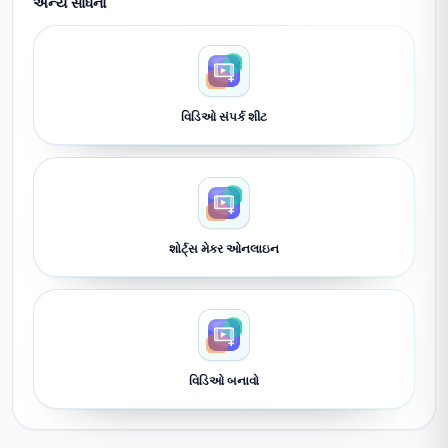
અન્ય સાધનો
વિડિઓ સંપર્ક શીટ
શોર્ટ્સ મેકર ઓનલાઇન
વિડિઓ બનાવો