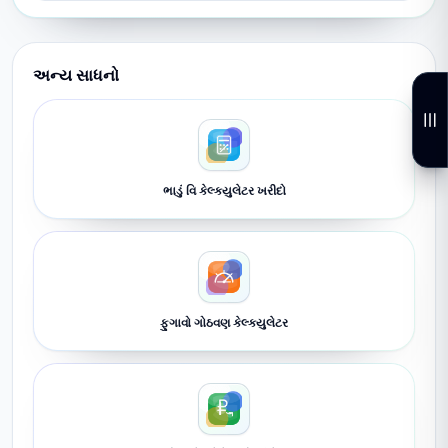
અન્ય સાધનો
ભાડું વિ કેલ્ક્યુલેટર ખરીદો
ફુગાવો ગોઠવણ કેલ્ક્યુલેટર