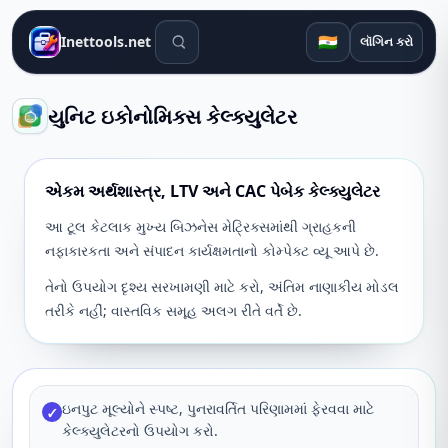
શોધ સાધનો
🇮🇳
Inettools.net
લૉગિન કરો
યુનિટ ઇકોનોમિક્સ કેલ્ક્યુલેટર
એકમ અર્થશાસ્ત્ર, LTV અને CAC પેબેક કેલ્ક્યુલેટર
આ ટૂલ કેટલાક મુખ્ય બિઝનેસ મેટ્રિક્સમાંથી ગ્રાહકની
નફાકારકતા અને સંપાદન કાર્યક્ષમતાનો કોમ્પેક્ટ વ્યૂ આપે છે.
તેનો ઉપયોગ દૃશ્ય સરખામણી માટે કરો, અંતિમ નાણાકીય મોડલ
તરીકે નહીં; વાસ્તવિક સમૂહ અલગ રીતે વર્તે છે.
ઇનપુટ મૂલ્યોને સ્પષ્ટ, પુનરાવર્તિત પરિણામમાં ફેરવવા માટે
✓
કેલ્ક્યુલેટરનો ઉપયોગ કરો.