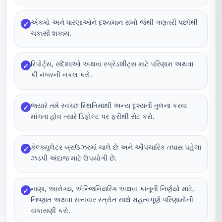
એકમો અને ધારણાઓને દૃશ્યમાન રાખો જેથી ગણતરી પછીથી
✓
ચકાસી શકાય.
રિપોર્ટ્સ, સંદેશાઓ અથવા સ્પ્રેડશીટ્સ માટે પરિણામ અથવા
✓
કી નંબરની નકલ કરો.
જ્યારે તમે સ્વચ્છ સ્થિતિમાંથી અન્ય દૃશ્યની તુલના કરવા
✓
માંગતા હોવ ત્યારે ડિફોલ્ટ પર ફરીથી સેટ કરો.
કેલ્ક્યુલેટર બ્રાઉઝરમાં ચાલે છે અને ઔપચારિક તપાસ પહેલા
✓
ઝડપી અંદાજ માટે ઉપયોગી છે.
નાણા, આરોગ્ય, એન્જિનિયરિંગ અથવા કાનૂની નિર્ણયો માટે,
✓
નિષ્ણાત અથવા સત્તાવાર સ્ત્રોત સાથે મહત્વપૂર્ણ પરિણામોની
ચકાસણી કરો.