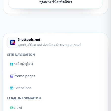
ગ્રોસ/નેટ પેચેક એસ્ટીમેટર
Inettools.net
ફાઇલો, મીડિયા અને નેટવર્કિંગ માટે ઑનલાઇન સાધનો
SITE NAVIGATION
બધી શ્રેણીઓ
Promo pages
Extensions
LEGAL INFORMATION
સંપર્કો