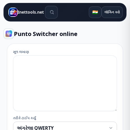
શોધ સાધનો
🇮🇳
Inettools.net
લૉગિન કરો
Punto Switcher online
મૂળ લખાણ
તરીકે ટાઈપ કર્યું