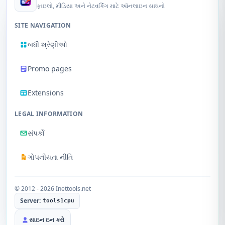
ફાઇલો, મીડિયા અને નેટવર્કિંગ માટે ઑનલાઇન સાધનો
SITE NAVIGATION
બધી શ્રેણીઓ
Promo pages
Extensions
LEGAL INFORMATION
સંપર્કો
ગોપનીયતા નીતિ
© 2012 - 2026 Inettools.net
Server:
tools1cpu
સાઇન ઇન કરો