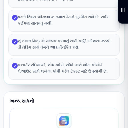
પન્ટો સ્વિચ ઑનલાઇન તમારા ડેટાને સુરક્ષિત રાખે છે. સર્વર
✓
કંઈપણ સાચવતું નથી
શું તમારા મિત્રએ મજાક કરવાનું નક્કી કર્યું? સંદેશના ઝડપી
✓
ડીકોડિંગ સાથે તેમને આશ્ચર્યચકિત કરો.
કન્વર્ટર સંદેશાઓ, શોધ ક્વેરી, નોંધો અને ખોટા કીબોર્ડ
✓
લેઆઉટ સાથે લખેલા કોપી કરેલ ટેક્સ્ટ માટે ઉપયોગી છે.
અન્ય સાધનો