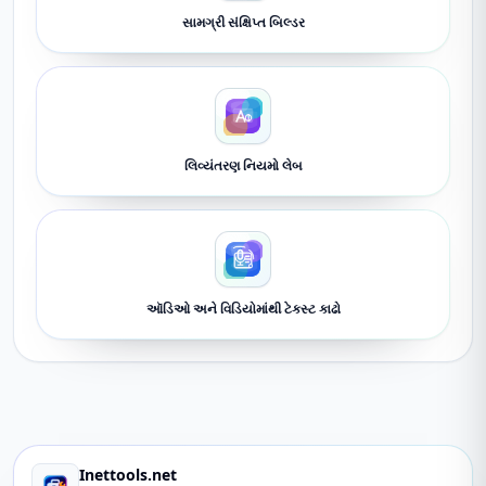
સામગ્રી સંક્ષિપ્ત બિલ્ડર
લિવ્યંતરણ નિયમો લેબ
ઑડિઓ અને વિડિયોમાંથી ટેક્સ્ટ કાઢો
Inettools.net