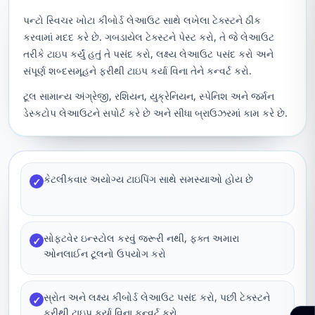
પન્ટો સ્વિચર ખોટા કીબોર્ડ લેઆઉટ સાથે લખેલા ટેક્સ્ટને ઠીક
કરવામાં મદદ કરે છે. ગબડાયેલ ટેક્સ્ટને પેસ્ટ કરો, તે જે લેઆઉટ
તરીકે ટાઇપ કર્યું હતું તે પસંદ કરો, લક્ષ્ય લેઆઉટ પસંદ કરો અને
સંપૂર્ણ શબ્દસમૂહને ફરીથી ટાઇપ કર્યા વિના તેને કન્વર્ટ કરો.
ટૂલ સામાન્ય અંગ્રેજી, રશિયન, યુક્રેનિયન, સ્પેનિશ અને જર્મન
ડેસ્કટોપ લેઆઉટને સપોર્ટ કરે છે અને સીધા બ્રાઉઝરમાં કામ કરે છે.
કેટલીકવાર અયોગ્ય ટાઇપિંગ સાથે સમસ્યાઓ હોય છે
✓
સોફ્ટવેર ઇન્સ્ટોલ કરવું જરૂરી નથી, ફક્ત અમારા
✓
ઓનલાઈન ટૂલનો ઉપયોગ કરો
સ્રોત અને લક્ષ્ય કીબોર્ડ લેઆઉટ પસંદ કરો, પછી ટેક્સ્ટને
✓
ફરીથી ટાઇપ કર્યા વિના કન્વર્ટ કરો.