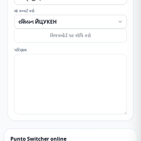
માં કન્વર્ટ કરો
ક્લિપબોર્ડ પર કૉપિ કરો
પરિણામ
Punto Switcher online