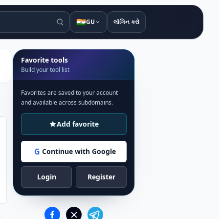
🇮🇳
GU
લૉગિન કરો
Favorite tools
Build your tool list
Favorites are saved to your account
and available across subdomains.
Add favorite
G
Continue with Google
Login
Register