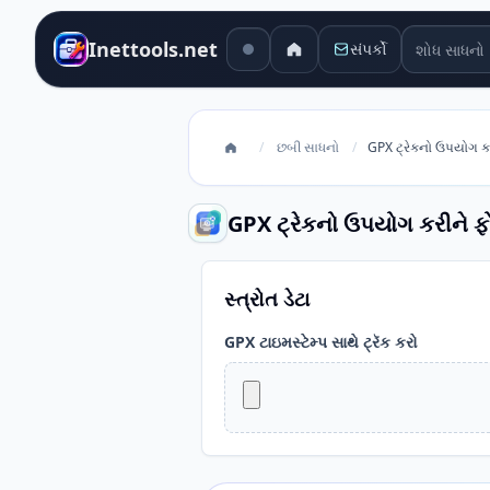
શોધ સાધનો
Inettools.net
સંપર્કો
/
છબી સાધનો
/
GPX ટ્રેકનો ઉપયોગ ક
GPX ટ્રેકનો ઉપયોગ કરીને 
સ્ત્રોત ડેટા
GPX ટાઇમસ્ટેમ્પ સાથે ટ્રૅક કરો