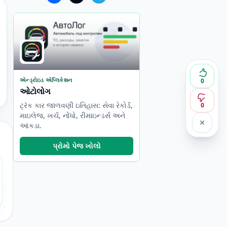
એન્ડ્રોઇડ એપ્લિકેશન
0
ઓટોલોગ
ટ્રૅક કાર જાળવણી ઇતિહાસ: સેવા રેકોર્ડ,
0
માઇલેજ, ખર્ચ, નોંધો, રીમાઇન્ડર્સ અને
આંકડા.
પ્રોમો પેજ ખોલો