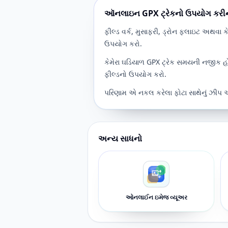
ઑનલાઇન GPX ટ્રેકનો ઉપયોગ કરીન
ફીલ્ડ વર્ક, મુસાફરી, ડ્રોન ફ્લાઇટ અથવા ક
ઉપયોગ કરો.
કેમેરા ઘડિયાળ GPX ટ્રેક સમયની નજીક હો
ફીલ્ડનો ઉપયોગ કરો.
પરિણામ એ નકલ કરેલા ફોટા સાથેનું ઝીપ આર્
અન્ય સાધનો
ઓનલાઈન ઇમેજ વ્યૂઅર