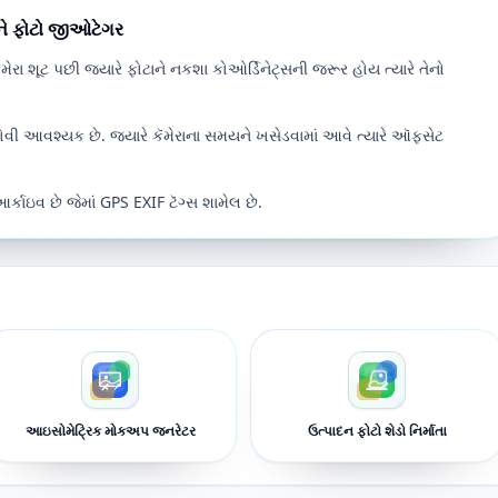
ે ફોટો જીઓટેગર
ેમેરા શૂટ પછી જ્યારે ફોટાને નકશા કોઓર્ડિનેટ્સની જરૂર હોય ત્યારે તેનો
વી આવશ્યક છે. જ્યારે કૅમેરાના સમયને ખસેડવામાં આવે ત્યારે ઑફસેટ
કાઇવ છે જેમાં GPS EXIF ટૅગ્સ શામેલ છે.
આઇસોમેટ્રિક મોકઅપ જનરેટર
ઉત્પાદન ફોટો શેડો નિર્માતા