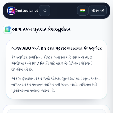
શોધ સાધનો
🇮🇳
Inettools.net
લૉગિન કરો
બાળ રક્ત પ્રકાર કેલ્ક્યુલેટર
બાળક ABO અને Rh રક્ત પ્રકાર વારસાગત કેલ્ક્યુલેટર
કેલ્ક્યુલેટર સંભવિતતા કોષ્ટક બનાવવા માટે સામાન્ય ABO
એલીલ્સ અને RhD સ્થિતિ માટે સરળ મેન્ડેલિયન મોડેલનો
ઉપયોગ કરે છે.
એકલા દૃશ્યમાન રક્ત જૂથો ચોક્કસ જીનોટાઇપ્સ, પિતૃત્વ અથવા
બાળકના રક્ત પ્રકારને સાબિત કરી શકતા નથી; નિશ્ચિતતા માટે
પ્રયોગશાળા પરીક્ષણ જરૂરી છે.