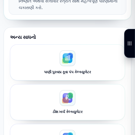
નિષ્ણાત અથવા સત્તાવાર સ્ત્રોત સાથે મહત્વપૂર્ણ પરિણામોની
ચકાસણી કરો.
અન્ય સાધનો
પાણી પુરવઠા કૂવા પંપ કેલ્ક્યુલેટર
ડીશ ખર્ચ કેલ્ક્યુલેટર