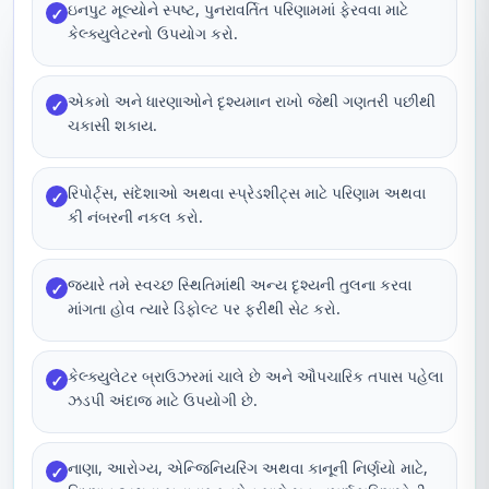
ઇનપુટ મૂલ્યોને સ્પષ્ટ, પુનરાવર્તિત પરિણામમાં ફેરવવા માટે
✓
કેલ્ક્યુલેટરનો ઉપયોગ કરો.
એકમો અને ધારણાઓને દૃશ્યમાન રાખો જેથી ગણતરી પછીથી
✓
ચકાસી શકાય.
રિપોર્ટ્સ, સંદેશાઓ અથવા સ્પ્રેડશીટ્સ માટે પરિણામ અથવા
✓
કી નંબરની નકલ કરો.
જ્યારે તમે સ્વચ્છ સ્થિતિમાંથી અન્ય દૃશ્યની તુલના કરવા
✓
માંગતા હોવ ત્યારે ડિફોલ્ટ પર ફરીથી સેટ કરો.
કેલ્ક્યુલેટર બ્રાઉઝરમાં ચાલે છે અને ઔપચારિક તપાસ પહેલા
✓
ઝડપી અંદાજ માટે ઉપયોગી છે.
નાણા, આરોગ્ય, એન્જિનિયરિંગ અથવા કાનૂની નિર્ણયો માટે,
✓