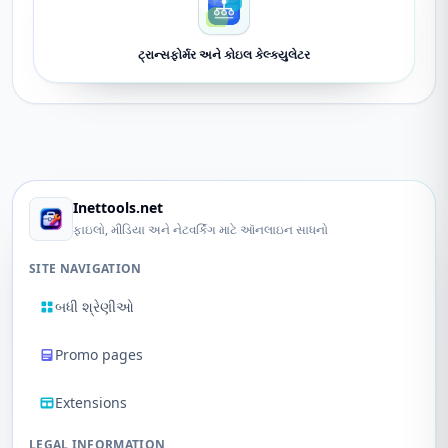
ટ્રાન્સફોર્મર અને કોઇલ કેલ્ક્યુલેટર
Inettools.net
ફાઇલો, મીડિયા અને નેટવર્કિંગ માટે ઑનલાઇન સાધનો
SITE NAVIGATION
બધી શ્રેણીઓ
Promo pages
Extensions
LEGAL INFORMATION