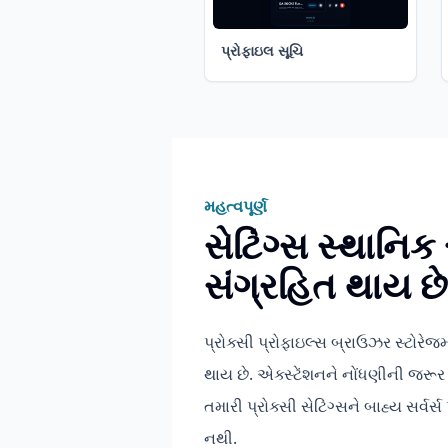
પ્રોફાઇલ સૂચિ
મહત્વપૂર્ણ
સેટિંગ્સ સ્થાનિક 
સંગ્રહિત થાય છે
પ્રોક્સી પ્રોફાઇલ્સ બ્રાઉઝર સ્ટોરેજમ
થાય છે. એક્સ્ટેંશનને નોંધણીની જરૂર
તમારી પ્રોક્સી સેટિંગ્સને બાહ્ય સર્વર્
નથી.