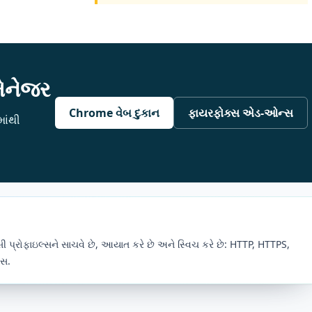
મેનેજર
Chrome વેબ દુકાન
ફાયરફોક્સ એડ-ઓન્સ
માંથી
્સી પ્રોફાઇલ્સને સાચવે છે, આયાત કરે છે અને સ્વિચ કરે છે: HTTP, HTTPS,
ાસ.