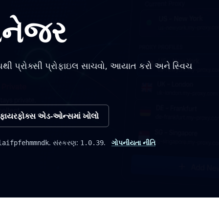
મેનેજર
પથી પ્રોક્સી પ્રોફાઇલ સાચવો, આયાત કરો અને સ્વિચ
ફાયરફોક્સ એડ-ઓન્સમાં ખોલો
. સંસ્કરણ:
.
ગોપનીયતા નીતિ
laifpfehmmndk
1.0.39