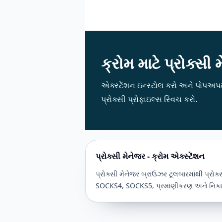
ક્રોમ માટે પ્રોક્સી 
એક્સ્ટેંશન ઇન્સ્ટોલ કરો અને પોપઅપ
પ્રોક્સી પ્રોફાઇલ્સ સ્વિચ કરો.
પ્રોક્સી મેનેજર - ક્રોમ એક્સ્ટેંશન
પ્રોક્સી મેનેજર બ્રાઉઝર ટૂલબારમાંથી પ્રોક
SOCKS4, SOCKS5, પ્રમાણીકરણ અને નિક