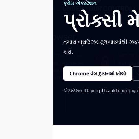
ક્રોમ એક્સ્ટેંશન
પ્રોક્સી 
તમારા બ્રાઉઝર ટૂલબારમાંથી ઝડ
કરો.
Chrome વેબ દુકાનમાં ખોલો
એક્સ્ટેંશન ID:
pnmjdfcaokfnnmijpgn