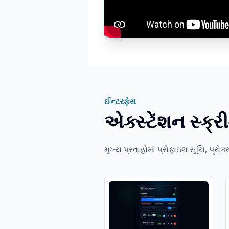
ઈન્ટરફેસ
એક્સ્ટેંશન સ્ક્
મુખ્ય પ્રવાહોમાં પ્રોફાઇલ સૂચિ, પ્ર