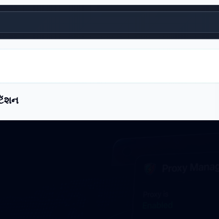
ટેંશન