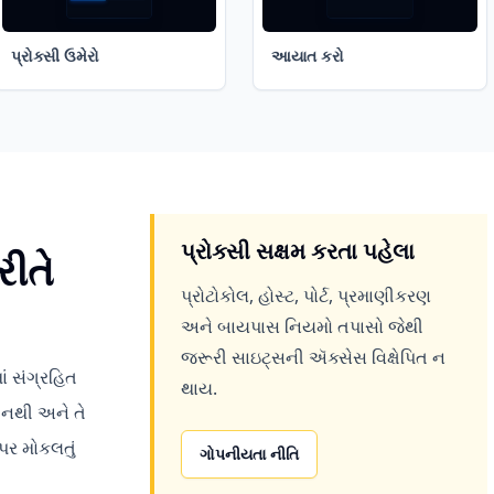
પ્રોક્સી ઉમેરો
આયાત કરો
પ્રોક્સી સક્ષમ કરતા પહેલા
રીતે
પ્રોટોકોલ, હોસ્ટ, પોર્ટ, પ્રમાણીકરણ
અને બાયપાસ નિયમો તપાસો જેથી
જરૂરી સાઇટ્સની ઍક્સેસ વિક્ષેપિત ન
ાં સંગ્રહિત
થાય.
 નથી અને તે
સ પર મોકલતું
ગોપનીયતા નીતિ