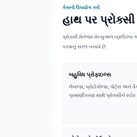
કેસનો ઉપયોગ કરો
હાથ પર પ્રોક્સી
પ્રોક્સી મેનેજર મેન્યુઅલ બ્રાઉઝર 
કરવાનું સરળ બનાવે છે.
બહુવિધ પ્રોફાઇલ્સ
લેબલ્સ, પ્રોટોકોલ્સ, પોર્ટ્સ અને વ
પ્રમાણીકરણ સાથે પ્રોક્સીને સ્ટોર 