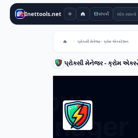
શોધ સાધનો
Inettools.net
સંપર્કો
/
પ્રોક્સી મેનેજર - ક્રોમ એક્સ્ટેંશન
પ્રોક્સી મેનેજર - ક્રોમ એક્સ્