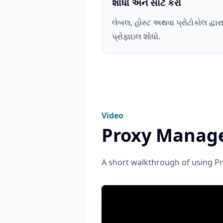
શોધો અને સૉર્ટ કરો
લેબલ, હોસ્ટ અથવા પ્રોટોકોલ દ્વા
પ્રોફાઇલ શોધો.
Video
Proxy Manage
A short walkthrough of using Pr