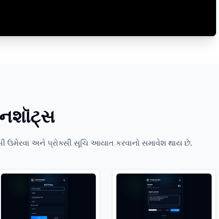
રીનશૉટ્સ
ોક્સી ઉમેરવા અને પ્રોક્સી સૂચિ આયાત કરવાનો સમાવેશ થાય છે.