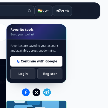
🇮🇳
GU
લૉગિન કરો
Favorite tools
Build your tool list
Favorites are saved to your account
and available across subdomains.
G
Continue with Google
Login
Register