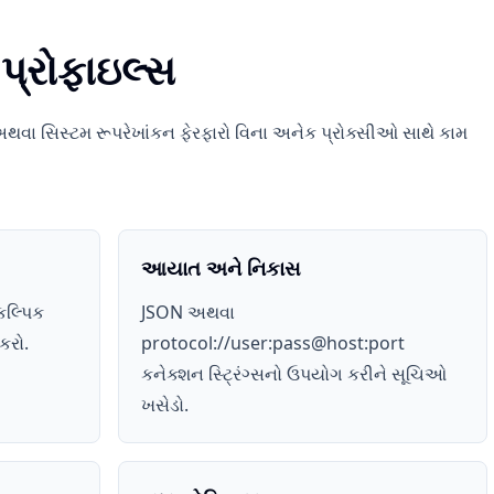
 પ્રોફાઇલ્સ
અથવા સિસ્ટમ રૂપરેખાંકન ફેરફારો વિના અનેક પ્રોક્સીઓ સાથે કામ
આયાત અને નિકાસ
ૈકલ્પિક
JSON અથવા
કરો.
protocol://user:pass@host:port
કનેક્શન સ્ટ્રિંગ્સનો ઉપયોગ કરીને સૂચિઓ
ખસેડો.