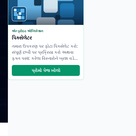
એન્ડ્રોઇડ એપ્લિકેશન
પિક્સેલેટર
તમારા ઉપકરણ પર ફોટા પિક્સેલેટ કરો:
સંપૂર્ણ છબી પર પ્રક્રિયા કરો અથવા
ફક્ત પસંદ કરેલા વિસ્તારોને બ્રશ વડે
આવરી લો.
પ્રોમો પેજ ખોલો