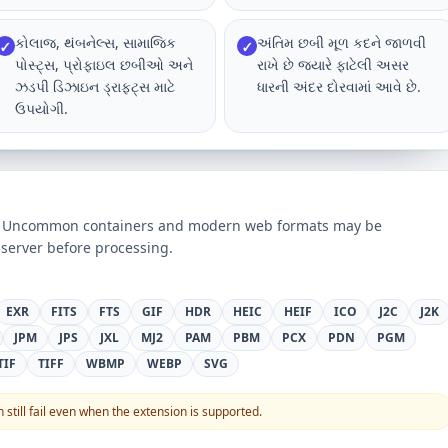
કોલાજ, થંબનેલ્સ, સામાજિક
અંતિમ છબી મૂળ કદને જાળવી
✓
✓
પોસ્ટ્સ, પ્રોફાઇલ છબીઓ અને
રાખે છે જ્યારે ફાટેલી અસર
ઝડપી ડિઝાઇન ડ્રાફ્ટ્સ માટે
ધારની અંદર દોરવામાં આવે છે.
ઉપયોગી.
ts. Uncommon containers and modern web formats may be
server before processing.
EXR
FITS
FTS
GIF
HDR
HEIC
HEIF
ICO
J2C
J2K
JPM
JPS
JXL
MJ2
PAM
PBM
PCX
PDN
PGM
TIF
TIFF
WBMP
WEBP
SVG
still fail even when the extension is supported.