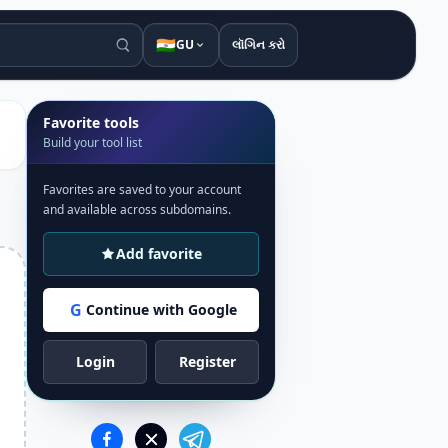
🇮🇳
GU
લૉગિન કરો
Favorite tools
Build your tool list
Favorites are saved to your account
and available across subdomains.
Add favorite
G
Continue with Google
Login
Register