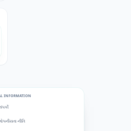
AL INFORMATION
સંપર્કો
ગોપનીયતા નીતિ