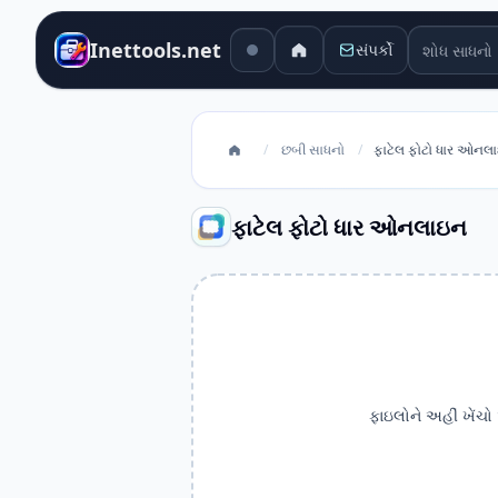
શોધ સાધનો
Inettools.net
સંપર્કો
/
છબી સાધનો
/
ફાટેલ ફોટો ધાર ઓનલ
ફાટેલ ફોટો ધાર ઓનલાઇન
ફાઇલોને અહીં ખેંચો