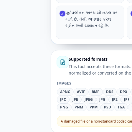
પૂર્વાવલોકન અસ્થાયી નકલ પર
✓
ચાલે છે, તેથી અપલોડ કરેલ
સ્રોત છબી યથાવત રહે છે.
Supported formats
This tool accepts these forma
normalized or converted on the 
IMAGES
APNG
AVIF
BMP
DDS
DPX
JPC
JPE
JPEG
JPG
JP2
JPF
PNG
PNM
PPM
PSD
TGA
A damaged file or a non-standard codec can 