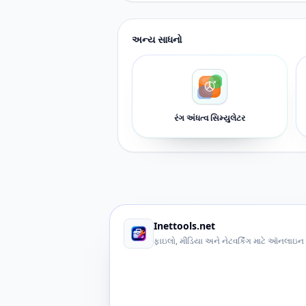
અન્ય સાધનો
રંગ અંધત્વ સિમ્યુલેટર
Inettools.net
ફાઇલો, મીડિયા અને નેટવર્કિંગ માટે ઑનલાઇન