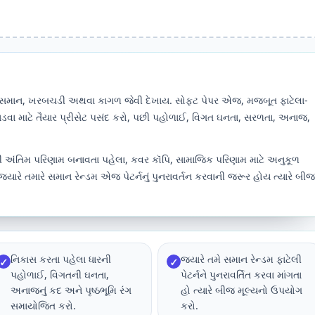
સમાન, ખરબચડી અથવા કાગળ જેવી દેખાય. સોફ્ટ પેપર એજ, મજબૂત ફાટેલા-
ફાડવા માટે તૈયાર પ્રીસેટ પસંદ કરો, પછી પહોળાઈ, વિગત ઘનતા, સરળતા, અનાજ,
થી અંતિમ પરિણામ બનાવતા પહેલા, કવર કૉપિ, સામાજિક પરિણામ માટે અનુકૂળ
યારે તમારે સમાન રેન્ડમ એજ પેટર્નનું પુનરાવર્તન કરવાની જરૂર હોય ત્યારે બીજ
નિકાસ કરતા પહેલા ધારની
જ્યારે તમે સમાન રેન્ડમ ફાટેલી
✓
✓
પહોળાઈ, વિગતની ઘનતા,
પેટર્નને પુનરાવર્તિત કરવા માંગતા
અનાજનું કદ અને પૃષ્ઠભૂમિ રંગ
હો ત્યારે બીજ મૂલ્યનો ઉપયોગ
સમાયોજિત કરો.
કરો.