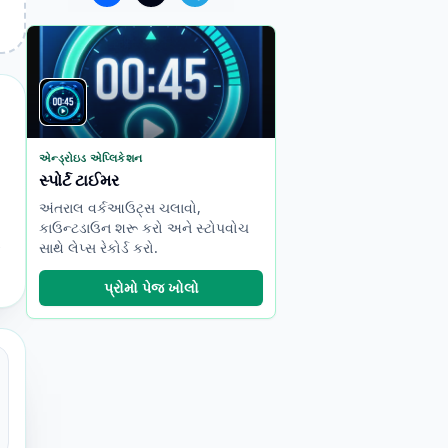
એન્ડ્રોઇડ એપ્લિકેશન
સ્પોર્ટ ટાઈમર
અંતરાલ વર્કઆઉટ્સ ચલાવો,
કાઉન્ટડાઉન શરૂ કરો અને સ્ટોપવોચ
સાથે લેપ્સ રેકોર્ડ કરો.
પ્રોમો પેજ ખોલો