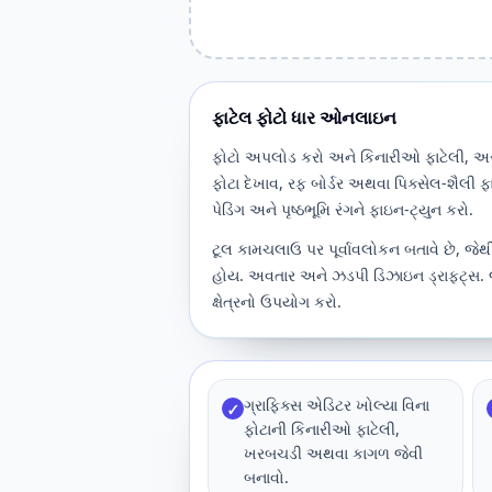
ફાટેલ ફોટો ધાર ઓનલાઇન
ફોટો અપલોડ કરો અને કિનારીઓ ફાટેલી, અ
ફોટા દેખાવ, રફ બોર્ડર અથવા પિક્સેલ-શૈલી 
પેડિંગ અને પૃષ્ઠભૂમિ રંગને ફાઇન-ટ્યુન કરો.
ટૂલ કામચલાઉ પર પૂર્વાવલોકન બતાવે છે, જે
હોય. અવતાર અને ઝડપી ડિઝાઇન ડ્રાફ્ટ્સ. જ્
ક્ષેત્રનો ઉપયોગ કરો.
ગ્રાફિક્સ એડિટર ખોલ્યા વિના
✓
ફોટાની કિનારીઓ ફાટેલી,
ખરબચડી અથવા કાગળ જેવી
બનાવો.