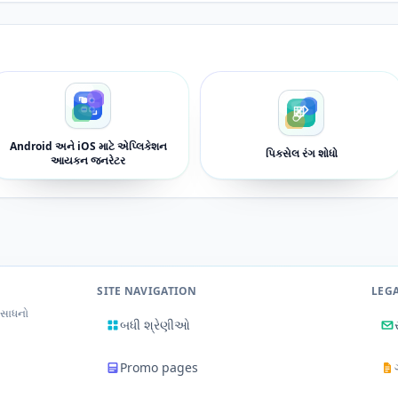
Android અને iOS માટે એપ્લિકેશન
પિક્સેલ રંગ શોધો
આયકન જનરેટર
SITE NAVIGATION
LEG
 સાધનો
બધી શ્રેણીઓ
Promo pages