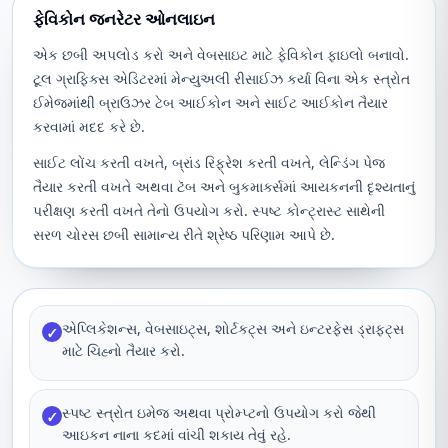
ફેવિકોન જનરેટર ઓનલાઇન
એક છબી અપલોડ કરો અને વેબસાઇટ માટે ફેવિકોન ફાઇલો બનાવો.
ટૂલ ગ્રાફિક્સ એડિટરમાં મેન્યુઅલી રીસાઈઝ કર્યા વિના એક સ્ત્રોત
ઈમેજમાંથી બ્રાઉઝર ટેબ આઈકોન અને સાઈટ આઈકોન તૈયાર
કરવામાં મદદ કરે છે.
સાઈટ લોંચ કરતી વખતે, બ્રાંડ રિફ્રેશ કરતી વખતે, લેન્ડિંગ પેજ
તૈયાર કરતી વખતે અથવા ટૅબ અને બુકમાર્ક્સમાં આયકનની દૃશ્યતાનું
પરીક્ષણ કરતી વખતે તેનો ઉપયોગ કરો. સ્પષ્ટ કોન્ટ્રાસ્ટ સાથેની
સરળ ચોરસ છબી સામાન્ય રીતે શ્રેષ્ઠ પરિણામ આપે છે.
એપ્લિકેશન્સ, વેબસાઇટ્સ, શોર્ટકટ્સ અને ઇન્ટરફેસ ડ્રાફ્ટ્સ
✓
માટે ચિહ્નો તૈયાર કરો.
સ્પષ્ટ સ્ત્રોત ઇમેજ અથવા પ્રોમ્પ્ટનો ઉપયોગ કરો જેથી
✓
આઇકન નાના કદમાં વાંચી શકાય તેવું રહે.