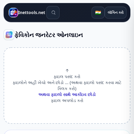
શોધ સાધનો
🇮🇳
Inettools.net
લૉગિન કરો
ફેવિકોન જનરેટર ઓનલાઇન
↑
ફાઇલ પસંદ કરો
ફાઇલોને અહીં ખેંચો અને છોડો ... (અથવા ફાઇલો પસંદ કરવા માટે
ક્લિક કરો)
અથવા ફાઇલો સાથે આર્કાઇવ છોડો
ફાઇલ અપલોડ કરો