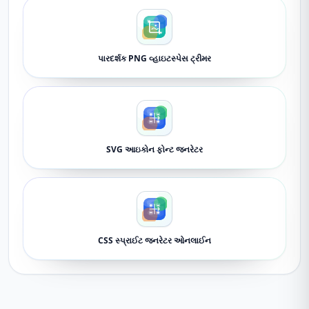
પારદર્શક PNG વ્હાઇટસ્પેસ ટ્રીમર
SVG આઇકોન ફોન્ટ જનરેટર
CSS સ્પ્રાઈટ જનરેટર ઓનલાઈન