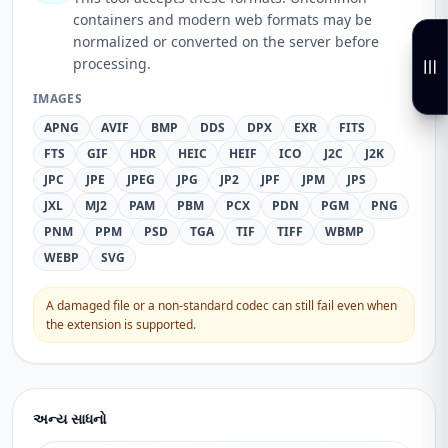
containers and modern web formats may be
normalized or converted on the server before
processing.
IMAGES
APNG
AVIF
BMP
DDS
DPX
EXR
FITS
FTS
GIF
HDR
HEIC
HEIF
ICO
J2C
J2K
JPC
JPE
JPEG
JPG
JP2
JPF
JPM
JPS
JXL
MJ2
PAM
PBM
PCX
PDN
PGM
PNG
PNM
PPM
PSD
TGA
TIF
TIFF
WBMP
WEBP
SVG
A damaged file or a non-standard codec can still fail even when
the extension is supported.
અન્ય સાધનો