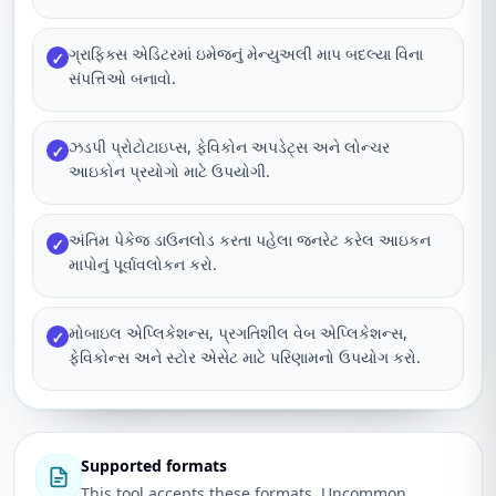
ગ્રાફિક્સ એડિટરમાં ઇમેજનું મેન્યુઅલી માપ બદલ્યા વિના
✓
સંપત્તિઓ બનાવો.
ઝડપી પ્રોટોટાઇપ્સ, ફેવિકોન અપડેટ્સ અને લોન્ચર
✓
આઇકોન પ્રયોગો માટે ઉપયોગી.
અંતિમ પેકેજ ડાઉનલોડ કરતા પહેલા જનરેટ કરેલ આઇકન
✓
માપોનું પૂર્વાવલોકન કરો.
મોબાઇલ એપ્લિકેશન્સ, પ્રગતિશીલ વેબ એપ્લિકેશન્સ,
✓
ફેવિકોન્સ અને સ્ટોર એસેટ માટે પરિણામનો ઉપયોગ કરો.
Supported formats
This tool accepts these formats. Uncommon