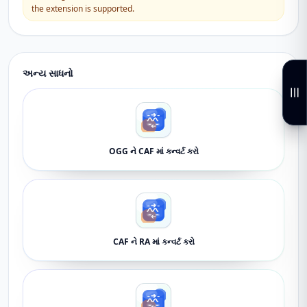
the extension is supported.
અન્ય સાધનો
OGG ને CAF માં કન્વર્ટ કરો
CAF ને RA માં કન્વર્ટ કરો