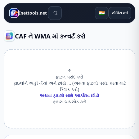
શોધ સાધનો
🇮🇳
Inettools.net
લૉગિન કરો
CAF ને WMA માં કન્વર્ટ કરો
↑
ફાઇલ પસંદ કરો
ફાઇલોને અહીં ખેંચો અને છોડો ... (અથવા ફાઇલો પસંદ કરવા માટે
ક્લિક કરો)
અથવા ફાઇલો સાથે આર્કાઇવ છોડો
ફાઇલ અપલોડ કરો