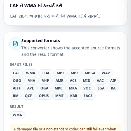
CAF ને WMA માં કન્વર્ટ કરો
CAF ફાઇલ અપલોડ કરો અને તેને WMA તરીકે સાચવો.
Supported formats
This converter shows the accepted source formats
and the result format.
INPUT FILES
CAF
WMA
FLAC
MP2
MP3
MPGA
WAV
OGG
M4A
M4P
AMR
AC3
MID
AAC
AIF
AIFF
APE
OGA
MPC
MKA
VOC
3GA
RA
RM
QCP
OPUS
MMF
KAR
EAC3
RESULT
WMA
A damaged file or a non-standard codec can still fail even when