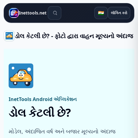
શોધ સાધનો
🇮🇳
Inettools.net
લૉગિન કરો
ડોલ કેટલી છે? - ફોટો દ્વારા વાહન મૂલ્યનો અંદાજ
InetTools Android એપ્લિકેશન
ડોલ કેટલી છે?
મોડેલ, અંદાજિત વર્ષ અને બજાર મૂલ્યનો અંદાજ