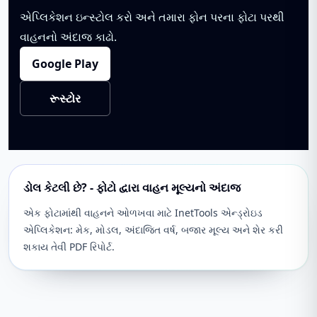
એપ્લિકેશન ઇન્સ્ટોલ કરો અને તમારા ફોન પરના ફોટા પરથી
વાહનનો અંદાજ કાઢો.
Google Play
રૂસ્ટોર
ડોલ કેટલી છે? - ફોટો દ્વારા વાહન મૂલ્યનો અંદાજ
એક ફોટામાંથી વાહનને ઓળખવા માટે InetTools એન્ડ્રોઇડ
એપ્લિકેશન: મેક, મોડલ, અંદાજિત વર્ષ, બજાર મૂલ્ય અને શેર કરી
શકાય તેવી PDF રિપોર્ટ.