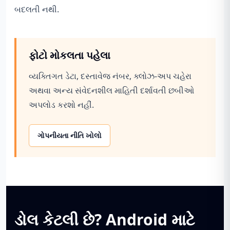
બદલતી નથી.
ફોટો મોકલતા પહેલા
વ્યક્તિગત ડેટા, દસ્તાવેજ નંબર, ક્લોઝ-અપ ચહેરા
અથવા અન્ય સંવેદનશીલ માહિતી દર્શાવતી છબીઓ
અપલોડ કરશો નહીં.
ગોપનીયતા નીતિ ખોલો
ડોલ કેટલી છે? Android માટે