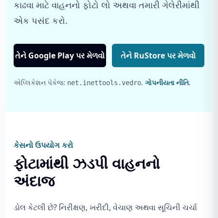
કાઢવા માટે વાહનનો ફોટો લો અથવા તમારી ગેલેરીમાંથી
એક પસંદ કરો.
તેને Google Play પર મેળવો
તેને RuStore પર મેળવો
એપ્લિકેશન પેકેજ:
.
ગોપનીયતા નીતિ
.
net.inettools.vedro
કેસનો ઉપયોગ કરો
ફોટામાંથી ઝડપી વાહનનો
અંદાજ
ડોલ કેટલી છે? નિરીક્ષણ, ખરીદી, વેચાણ અથવા સૂચિની ચર્ચા