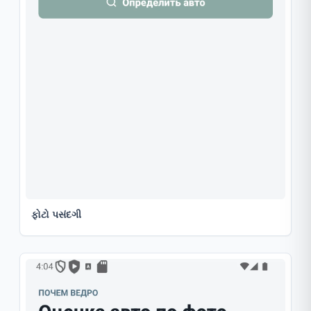
ફોટો પસંદગી