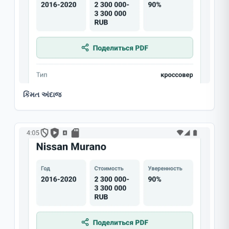
કિંમત અંદાજ