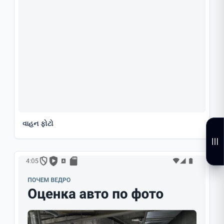
વાહન ફોટો