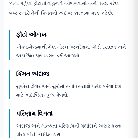
કરતા પહેલા ફોટામાં વાહનને ઓળખવામાં અને પસંદ કરેલ
બજાર માટે તેની કિંમતનો અંદાજ કાઢવામાં મદદ કરે છે.
ફોટો ઓળખ
એક ઇમેજમાંથી મેક, મોડલ, જનરેશન, બોડી સ્ટાઇલ અને
અંદાજિત પ્રોડક્શન વર્ષ ઓળખો.
કિંમત અંદાજ
યુએસ ડોલર અને યુરોમાં રૂપાંતર સાથે પસંદ કરેલા દેશ
માટે અંદાજિત મૂલ્ય મેળવો.
પરિણામ વિગતો
અંદાજ અને માન્યતા પરિણામની મર્યાદાને અસર કરતા
પરિબળોની સમીક્ષા કરો.