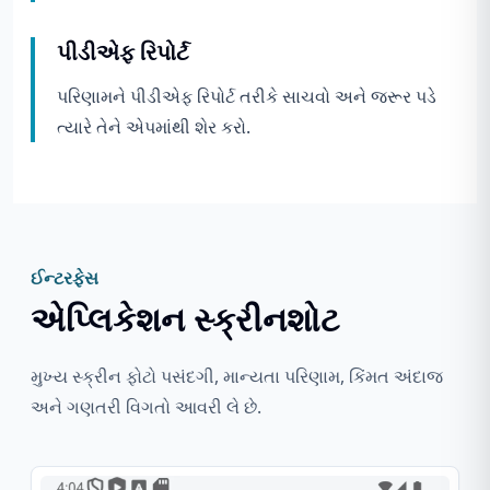
પીડીએફ રિપોર્ટ
પરિણામને પીડીએફ રિપોર્ટ તરીકે સાચવો અને જરૂર પડે
ત્યારે તેને એપમાંથી શેર કરો.
ઈન્ટરફેસ
એપ્લિકેશન સ્ક્રીનશોટ
મુખ્ય સ્ક્રીન ફોટો પસંદગી, માન્યતા પરિણામ, કિંમત અંદાજ
અને ગણતરી વિગતો આવરી લે છે.