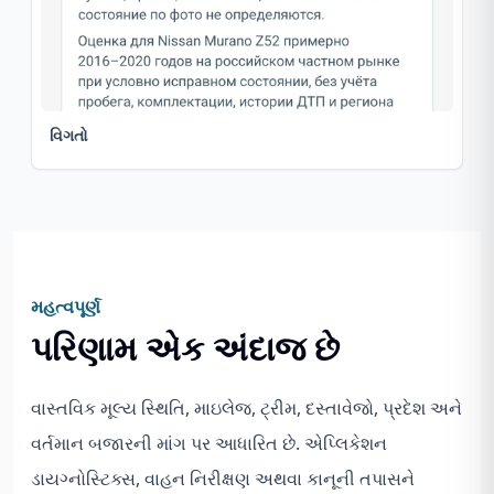
વિગતો
મહત્વપૂર્ણ
પરિણામ એક અંદાજ છે
વાસ્તવિક મૂલ્ય સ્થિતિ, માઇલેજ, ટ્રીમ, દસ્તાવેજો, પ્રદેશ અને
વર્તમાન બજારની માંગ પર આધારિત છે. એપ્લિકેશન
ડાયગ્નોસ્ટિક્સ, વાહન નિરીક્ષણ અથવા કાનૂની તપાસને